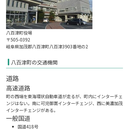
八百津町役場
〒505-0392
岐阜県加茂郡八百津町八百津3903番地の2
八百津町の交通機関
道路
高速道路
町の西端を
東海環状自動車道
が走るが、町内に
インターチェ
ンジ
はない。南に
可児御嵩インターチェンジ
、西に
美濃加茂
インターチェンジ
がある。
一般国道
国道418号