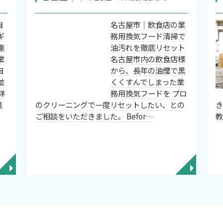
自
名古屋市｜飲食店の業
ギ
務用換気フード清掃で
重
油汚れを徹底リセット
業
名古屋市内の飲食店様
自
から、長年の油煙で黒
並
くくすんでしまった業
詳
務用換気フードを プロ
具
のクリーニングで一度リセットしたい、との
ご相談をいただきました。 Befor…
◥
◥