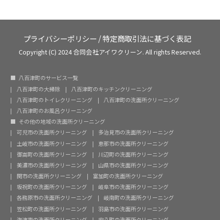
プライバシーポリシー
/
特定商取引法に基づく表記
Copyright (C) 2024 合同会社アイワクリーン. All rights Reserved.
八百津町のサービス一覧
八百津町の大掃除
八百津町のキッチンクリーニング
八百津町のトイレクリーニング
八百津町の洗面所クリーニング
八百津町のお風呂クリーニング
その他の地域の洗面所クリーニング
可児市の洗面所クリーニング
多治見市の洗面所クリーニング
土岐市の洗面所クリーニング
恵那市の洗面所クリーニング
御嵩町の洗面所クリーニング
川辺町の洗面所クリーニング
美濃市の洗面所クリーニング
山県市の洗面所クリーニング
関市の洗面所クリーニング
富加町の洗面所クリーニング
坂祝町の洗面所クリーニング
岐阜市の洗面所クリーニング
各務原市の洗面所クリーニング
岐南町の洗面所クリーニング
笠松町の洗面所クリーニング
羽島市の洗面所クリーニング
海津市の洗面所クリーニング
安八町の洗面所クリーニング