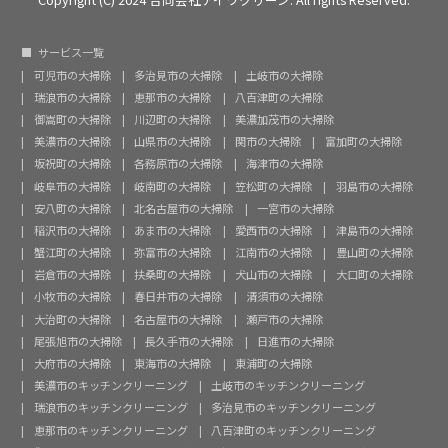
サービス一覧
可児市の大掃除
多治見市の大掃除
土岐市の大掃除
瑞浪市の大掃除
恵那市の大掃除
八百津町の大掃除
御嵩町の大掃除
川辺町の大掃除
美濃加茂市の大掃除
美濃市の大掃除
山県市の大掃除
関市の大掃除
富加町の大掃除
坂祝町の大掃除
各務原市の大掃除
海津市の大掃除
岐阜市の大掃除
岐南町の大掃除
笠松町の大掃除
羽島市の大掃除
安八町の大掃除
北名古屋市の大掃除
一宮市の大掃除
稲沢市の大掃除
あま市の大掃除
愛西市の大掃除
津島市の大掃除
蟹江町の大掃除
弥富市の大掃除
江南市の大掃除
豊山町の大掃除
岩倉市の大掃除
扶桑町の大掃除
犬山市の大掃除
大口町の大掃除
小牧市の大掃除
春日井市の大掃除
清須市の大掃除
大治町の大掃除
名古屋市の大掃除
瀬戸市の大掃除
尾張旭市の大掃除
長久手市の大掃除
日進市の大掃除
大府市の大掃除
東海市の大掃除
東浦町の大掃除
美濃市のキッチンクリーニング
土岐市のキッチンクリーニング
瑞浪市のキッチンクリーニング
多治見市のキッチンクリーニング
恵那市のキッチンクリーニング
八百津町のキッチンクリーニング