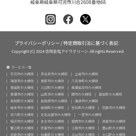
岐阜県岐阜県可児市川合2608番地68
プライバシーポリシー
/
特定商取引法に基づく表記
Copyright (C) 2024 合同会社アイワクリーン. All rights Reserved.
サービス一覧
可児市の大掃除
多治見市の大掃除
土岐市の大掃除
瑞浪市の大掃除
恵那市の大掃除
八百津町の大掃除
御嵩町の大掃除
川辺町の大掃除
美濃加茂市の大掃除
美濃市の大掃除
山県市の大掃除
関市の大掃除
富加町の大掃除
坂祝町の大掃除
各務原市の大掃除
海津市の大掃除
岐阜市の大掃除
岐南町の大掃除
笠松町の大掃除
羽島市の大掃除
安八町の大掃除
北名古屋市の大掃除
一宮市の大掃除
稲沢市の大掃除
あま市の大掃除
愛西市の大掃除
津島市の大掃除
蟹江町の大掃除
弥富市の大掃除
江南市の大掃除
豊山町の大掃除
岩倉市の大掃除
扶桑町の大掃除
犬山市の大掃除
大口町の大掃除