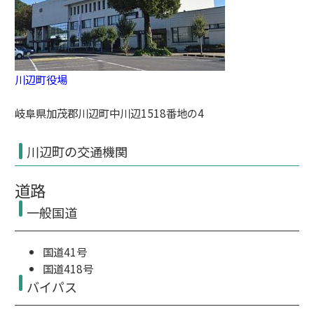
川辺町役場
岐阜県加茂郡川辺町中川辺1518番地の4
川辺町の交通機関
道路
一般国道
国道41号
国道418号
バイパス