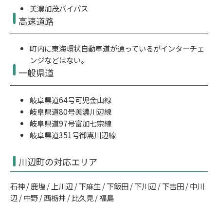
美濃加茂バイパス
高速道路
町内に
東海環状自動車道
が通っているが
インターチェ
ンジ
などはない。
一般県道
岐阜県道64号可児金山線
岐阜県道80号美濃川辺線
岐阜県道97号富加七宗線
岐阜県道351号御嵩川辺線
川辺町の対応エリア
石神 / 鹿塩 / 上川辺 / 下麻生 / 下飯田 / 下川辺 / 下吉田 / 中川
辺 / 中野 / 西栃井 / 比久見 / 福島