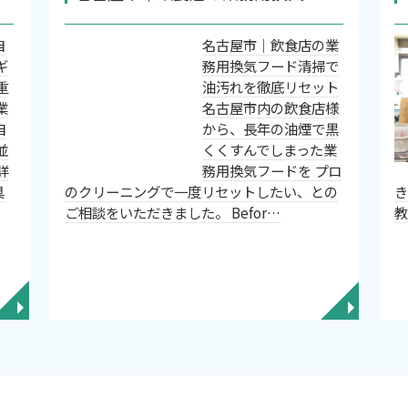
自
名古屋市｜飲食店の業
ギ
務用換気フード清掃で
重
油汚れを徹底リセット
業
名古屋市内の飲食店様
自
から、長年の油煙で黒
並
くくすんでしまった業
詳
務用換気フードを プロ
具
のクリーニングで一度リセットしたい、との
ご相談をいただきました。 Befor…
◥
◥