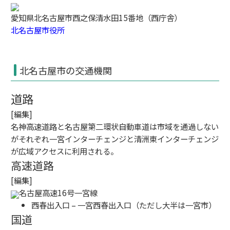
愛知県北名古屋市西之保清水田15番地（西庁舎）
北名古屋市役所
北名古屋市の交通機関
道路
[
編集
]
名神高速道路
と
名古屋第二環状自動車道
は市域を通過しない
がそれぞれ
一宮インターチェンジ
と
清洲東インターチェンジ
が広域アクセスに利用される。
高速道路
[
編集
]
名古屋高速16号一宮線
西春出入口 – 一宮西春出入口（ただし大半は
一宮市
）
国道