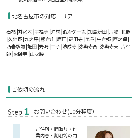
北名古屋市の対応エリア
石橋 |井瀬木 |宇福寺 |沖村 |鍜治ケ一色 |加島新田 |片場 |北野
|久地野 |九之坪 |熊之庄 |鹿田 |高田寺 |徳重 |中之郷 |西之保 |
西春駅前 |能田 |野崎 |二子 |法成寺 |弥勒寺西 |弥勒寺東 |六ツ
師 |薬師寺 |山之腰
ご依頼の流れ
1
お問い合わせ(10分程度）
Step
ご住所・間取り・作
業内容・期限等の内