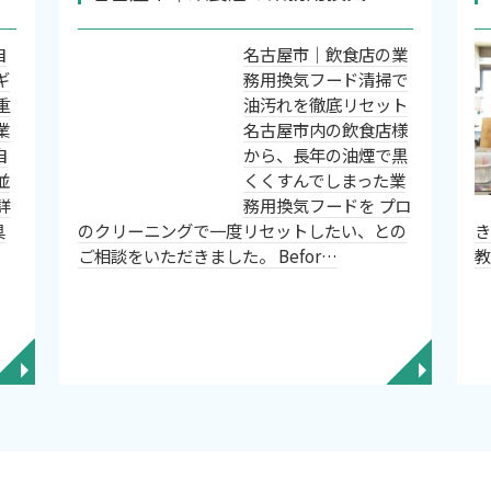
自
名古屋市｜飲食店の業
ギ
務用換気フード清掃で
重
油汚れを徹底リセット
業
名古屋市内の飲食店様
自
から、長年の油煙で黒
並
くくすんでしまった業
詳
務用換気フードを プロ
具
のクリーニングで一度リセットしたい、との
ご相談をいただきました。 Befor…
◥
◥