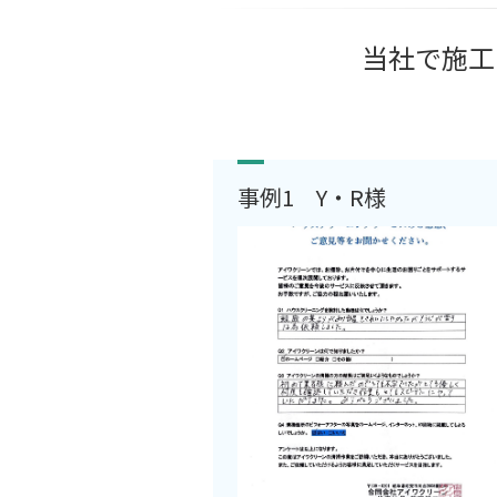
当社で施工
事例1 Y・R様