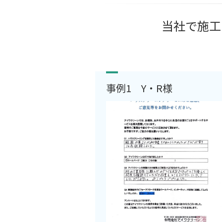
当社で施工
事例1 Y・R様