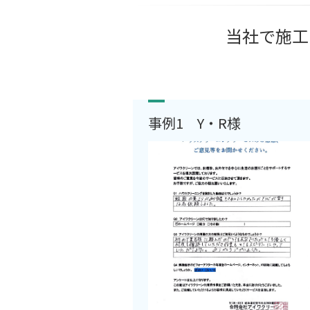
当社で施工
事例1 Y・R様