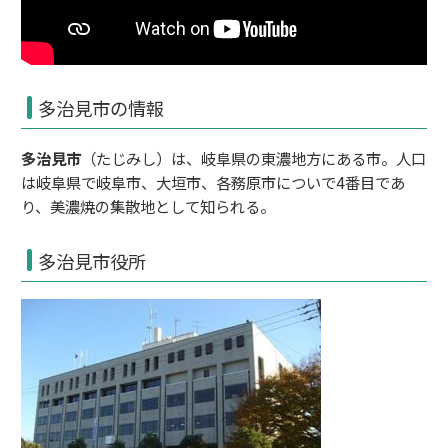
多治見市の情報
多治見市
（たじみし）は、
岐阜県
の
東濃
地方にある
市
。人口
は岐阜県で
岐阜市
、
大垣市
、
各務原市
についで4番目であ
り、
美濃焼
の集散地として知られる。
多治見市役所