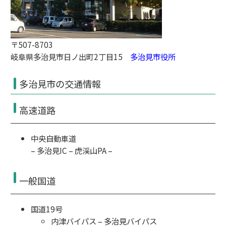
〒507-8703
岐阜県多治見市日ノ出町2丁目15
多治見市役所
多治見市の交通情報
高速道路
中央自動車道
–
多治見IC
–
虎渓山PA
–
一般国道
国道19号
内津バイパス
–
多治見バイパス