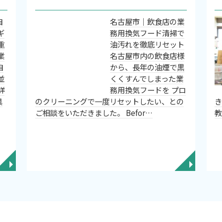
自
名古屋市｜飲食店の業
ギ
務用換気フード清掃で
重
油汚れを徹底リセット
業
名古屋市内の飲食店様
自
から、長年の油煙で黒
並
くくすんでしまった業
詳
務用換気フードを プロ
具
のクリーニングで一度リセットしたい、との
ご相談をいただきました。 Befor…
◥
◥