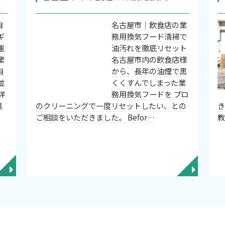
自
名古屋市｜飲食店の業
ギ
務用換気フード清掃で
重
油汚れを徹底リセット
業
名古屋市内の飲食店様
自
から、長年の油煙で黒
並
くくすんでしまった業
詳
務用換気フードを プロ
具
のクリーニングで一度リセットしたい、との
ご相談をいただきました。 Befor…
◥
◥