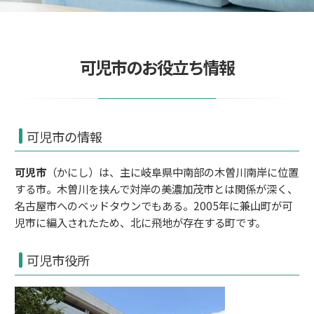
可児市のお役立ち情報
可児市の情報
可児市
（かにし）は、主に
岐阜県
中南部の
木曽川
南岸に位置
する
市
。木曽川を挟んで対岸の
美濃加茂市
とは関係が深く
、
名古屋市
へのベッドタウンでもある
。
2005年
に
兼山町
が可
児市に
編入
されたため、北に
飛地
が存在する町です。
可児市役所