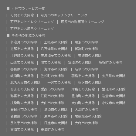
可児市のサービス一覧
可児市の大掃除
可児市のキッチンクリーニング
可児市のトイレクリーニング
可児市の洗面所クリーニング
可児市のお風呂クリーニング
その他の地域の大掃除
多治見市の大掃除
土岐市の大掃除
瑞浪市の大掃除
恵那市の大掃除
八百津町の大掃除
御嵩町の大掃除
川辺町の大掃除
美濃加茂市の大掃除
美濃市の大掃除
山県市の大掃除
関市の大掃除
富加町の大掃除
坂祝町の大掃除
各務原市の大掃除
海津市の大掃除
岐阜市の大掃除
岐南町の大掃除
笠松町の大掃除
羽島市の大掃除
安八町の大掃除
北名古屋市の大掃除
一宮市の大掃除
稲沢市の大掃除
あま市の大掃除
愛西市の大掃除
津島市の大掃除
蟹江町の大掃除
弥富市の大掃除
江南市の大掃除
豊山町の大掃除
岩倉市の大掃除
扶桑町の大掃除
犬山市の大掃除
大口町の大掃除
小牧市の大掃除
春日井市の大掃除
清須市の大掃除
大治町の大掃除
名古屋市の大掃除
瀬戸市の大掃除
尾張旭市の大掃除
長久手市の大掃除
日進市の大掃除
大府市の大掃除
東海市の大掃除
東浦町の大掃除