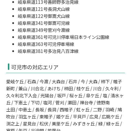
岐阜県道113号善師野多治見線
岐阜県道121号長洞犬山線
岐阜県道122号御嵩犬山線
岐阜県道341号御嵩可児線
岐阜県道349号菅刈今渡線
岐阜県道361号可児川停車場日本ライン公園線
岐阜県道363号可児停車場線
岐阜県道381号多治見八百津線
可児市の対応エリア
愛岐ケ丘 / 石森 / 今渡 / 大森台 / 石井 / 今 / 大森 / 柿下 / 帷子
新町 / 兼山 / 川合北 / あけち / 柿田 / 桂ケ丘 / 川合 / 久々利 /
久々利北下入会 / 光陽台 / 坂戸 / 桜ヶ丘 / 皐ケ丘 / 塩 / 清水ヶ
丘 / 下恵土 / 下切 / 塩河 / 菅刈 / 瀬田 / 禅台寺 / 徳野南
土田 / 中恵土 / 長坂 / 長洞 / 西帷子 / 虹ヶ丘 / 二野 / 羽崎 / 鳩
吹台 / 羽生ヶ丘 / 東帷子 / 姫ケ丘 / 平貝戸 / 広見 / 広眺ケ丘 /
渕之上 / 星見台 / 松伏 / 美里ケ丘 / みずきヶ丘 / 緑 / 緑ヶ丘 /
室原 / 矢戸 / 谷迫間 / 若葉台