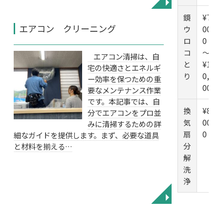
◥
鏡
¥7,
エアコン クリーニング
ウ
00
ロ
0
コ
～
エアコン清掃は、自
と
¥1
宅の快適さとエネルギ
り
0,0
ー効率を保つための重
00
要なメンテナンス作業
です。本記事では、自
換
¥8,
分でエアコンをプロ並
気
00
みに清掃するための詳
扇
0
細なガイドを提供します。まず、必要な道具
分
と材料を揃える…
解
洗
浄
◥