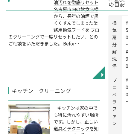
油汚れを徹底リセット
の目安
名古屋市内の飲食店様
から、長年の油煙で黒
くくすんでしまった業
換
¥1
務用換気フードを プロ
気
5,0
のクリーニングで一度リセットしたい、との
扇
00
ご相談をいただきました。 Befor…
分
～
解
¥1
洗
9,0
浄
00
◥
プ
¥7,
ロ
00
キッチン クリーニング
ペ
0
ラ
～
キッチンは家の中で
フ
も特に汚れやすい場所
ァ
です。しかし、正しい
ン
道具とテクニックを知