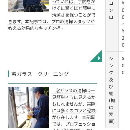
っていれば、手間をか
コ
¥1
けずに驚くほど簡単に
ン
0,0
清潔さを保つことがで
ロ
00
きます。本記事では、プロの清掃スタッフが
～
教える効果的なキッチン掃…
¥1
2,0
00
シ
¥1
◥
ン
0,0
ク
00
窓ガラス クリーニング
及
び
窓ガラスの清掃は一
棚
見簡単そうに見えるか
(棚
もしれませんが、実際
は
には多くのコツと秘訣
表
が存在します。本記事
面)
では、プロフェッショ