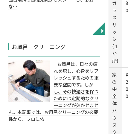
ガ
80
な…
ラ
0
ス
サ
◥
ッ
シ
(１
お風呂 クリーニング
か
所)
お風呂は、日々の疲
れを癒し、心身をリフ
家
¥1
レッシュするための重
の
20,
要な空間です。しか
中
00
し、その快適さを保つ
全
0
ためには定期的なクリ
体
ーニングが欠かせませ
ハ
ん。本記事では、お風呂クリーニングの必要
ウ
性から、プロに依…
ス
ク