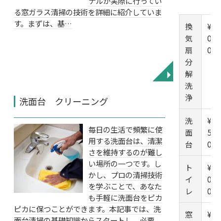
ナルが実際に行ってい
る窓ガラス清掃の技術を詳細に紹介していま
す。まずは、基…
換
¥6,
気
00
扇
0-
分
解
◥
洗
浄
洗面台 クリーニング
洗
¥6,
毎日の生活で頻繁に使
面
50
用する洗面台は、清潔
台
0
さを維持するのが難し
い場所の一つです。し
ト
¥6,
かし、プロの清掃技術
イ
00
を学ぶことで、あなた
レ
0
も手軽に洗面台をピカ
ピカに保つことができます。本記事では、洗
窓
¥1,
面台清掃の基礎知識からスタートし、必要