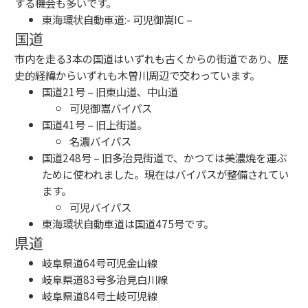
する機会も多いです。
東海環状自動車道
:-
可児御嵩IC
–
国道
市内を走る3本の国道はいずれも古くからの街道であり、歴
史的経緯からいずれも木曽川周辺で交わっています。
国道21号
– 旧
東山道
、
中山道
可児御嵩バイパス
国道41号
– 旧
上街道
。
名濃バイパス
国道248号
– 旧多治見街道で、かつては美濃焼を運ぶ
ために使われました。現在はバイパスが整備されてい
ます。
可児バイパス
東海環状自動車道は国道475号です。
県道
岐阜県道64号可児金山線
岐阜県道83号多治見白川線
岐阜県道84号土岐可児線