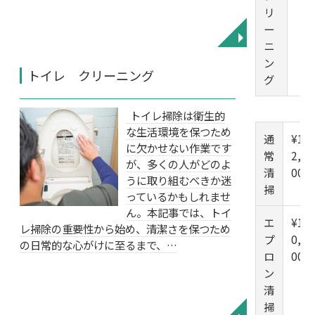
リ
ー
◥
ニ
ン
トイレ クリーニング
グ
トイレ掃除は衛生的
な生活環境を保つため
通
¥1
に欠かせない作業です
常
2,0
が、多くの人がどのよ
清
00
うに取り組むべきか迷
掃
っているかもしれませ
ん。本記事では、トイ
エ
¥1
レ掃除の重要性から始め、清潔さを保つため
プ
0,0
の日常的な心がけに至るまで、…
ロ
00
ン
清
掃