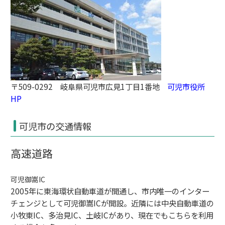
〒509-0292 岐阜県可児市広見1丁目1番地
可児市役所
HP
可児市の交通情報
高速道路
可児御嵩IC
2005年に
東海環状自動車道
が開通し、市内唯一の
インター
チェンジ
として
可児御嵩IC
が開設。近隣には
中央自動車道
の
小牧東IC
、
多治見IC
、
土岐IC
があり、現在でもこちらを利用