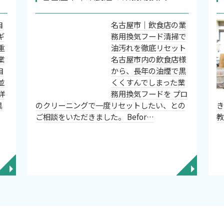
自
名古屋市｜飲食店の業
ギ
務用換気フード清掃で
重
油汚れを徹底リセット
業
名古屋市内の飲食店様
自
から、長年の油煙で黒
並
くくすんでしまった業
詳
務用換気フードを プロ
具
のクリーニングで一度リセットしたい、との
ご相談をいただきました。 Befor…
◥
◥