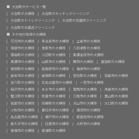
大治町のサービス一覧
大治町の大掃除
大治町のキッチンクリーニング
大治町のトイレクリーニング
大治町の洗面所クリーニング
大治町のお風呂クリーニング
その他の地域の大掃除
可児市の大掃除
多治見市の大掃除
土岐市の大掃除
瑞浪市の大掃除
恵那市の大掃除
八百津町の大掃除
御嵩町の大掃除
川辺町の大掃除
美濃加茂市の大掃除
美濃市の大掃除
山県市の大掃除
関市の大掃除
富加町の大掃除
坂祝町の大掃除
各務原市の大掃除
海津市の大掃除
岐阜市の大掃除
岐南町の大掃除
笠松町の大掃除
羽島市の大掃除
安八町の大掃除
北名古屋市の大掃除
一宮市の大掃除
稲沢市の大掃除
あま市の大掃除
愛西市の大掃除
津島市の大掃除
蟹江町の大掃除
弥富市の大掃除
江南市の大掃除
豊山町の大掃除
岩倉市の大掃除
扶桑町の大掃除
犬山市の大掃除
大口町の大掃除
小牧市の大掃除
春日井市の大掃除
清須市の大掃除
名古屋市の大掃除
瀬戸市の大掃除
尾張旭市の大掃除
長久手市の大掃除
日進市の大掃除
大府市の大掃除
東海市の大掃除
東浦町の大掃除