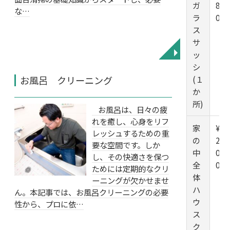
ガ
80
な…
ラ
0
ス
サ
◥
ッ
シ
(１
お風呂 クリーニング
か
所)
お風呂は、日々の疲
れを癒し、心身をリフ
家
¥1
レッシュするための重
の
20,
要な空間です。しか
中
00
し、その快適さを保つ
全
0
ためには定期的なクリ
体
ーニングが欠かせませ
ハ
ん。本記事では、お風呂クリーニングの必要
ウ
性から、プロに依…
ス
ク