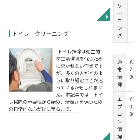
リ
ー
◥
ニ
ン
トイレ クリーニング
グ
トイレ掃除は衛生的
な生活環境を保つため
通
¥1
に欠かせない作業です
常
2,0
が、多くの人がどのよ
清
00
うに取り組むべきか迷
掃
っているかもしれませ
ん。本記事では、トイ
エ
¥1
レ掃除の重要性から始め、清潔さを保つため
プ
0,0
の日常的な心がけに至るまで、…
ロ
00
ン
清
掃