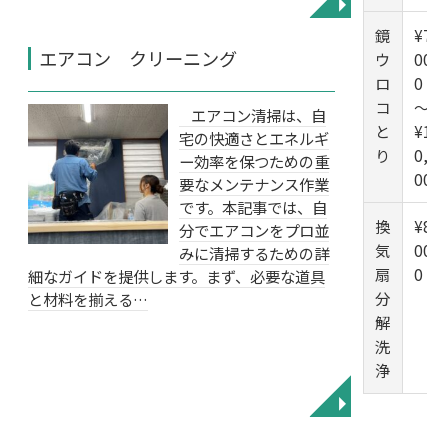
◥
鏡
¥7,
エアコン クリーニング
ウ
00
ロ
0
コ
～
エアコン清掃は、自
と
¥1
宅の快適さとエネルギ
り
0,0
ー効率を保つための重
00
要なメンテナンス作業
です。本記事では、自
換
¥8,
分でエアコンをプロ並
気
00
みに清掃するための詳
扇
0
細なガイドを提供します。まず、必要な道具
分
と材料を揃える…
解
洗
浄
◥