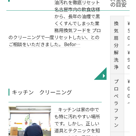
油汚れを徹底リセット
の目安
名古屋市内の飲食店様
から、長年の油煙で黒
くくすんでしまった業
換
¥1
務用換気フードを プロ
気
5,0
のクリーニングで一度リセットしたい、との
扇
00
ご相談をいただきました。 Befor…
分
～
解
¥1
洗
9,0
浄
00
◥
プ
¥7,
ロ
00
キッチン クリーニング
ペ
0
ラ
～
キッチンは家の中で
フ
も特に汚れやすい場所
ァ
です。しかし、正しい
ン
道具とテクニックを知