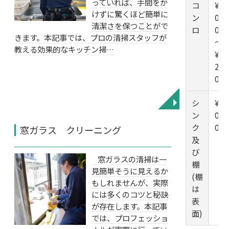
っていれば、手間をか
コ
¥1
けずに驚くほど簡単に
ン
0,0
清潔さを保つことがで
ロ
00
きます。本記事では、プロの清掃スタッフが
～
教える効果的なキッチン掃…
¥1
2,0
00
シ
¥1
◥
ン
0,0
ク
00
窓ガラス クリーニング
及
び
窓ガラスの清掃は一
棚
見簡単そうに見えるか
(棚
もしれませんが、実際
は
には多くのコツと秘訣
表
が存在します。本記事
面)
では、プロフェッショ