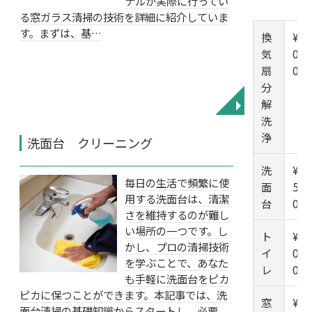
ナルが実際に行ってい
る窓ガラス清掃の技術を詳細に紹介していま
す。まずは、基…
換
¥6,
気
00
扇
0-
分
解
◥
洗
浄
洗面台 クリーニング
洗
¥6,
毎日の生活で頻繁に使
面
50
用する洗面台は、清潔
台
0
さを維持するのが難し
い場所の一つです。し
ト
¥6,
かし、プロの清掃技術
イ
00
を学ぶことで、あなた
レ
0
も手軽に洗面台をピカ
ピカに保つことができます。本記事では、洗
窓
¥1,
面台清掃の基礎知識からスタートし、必要