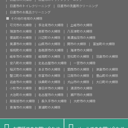
日進市のトイレクリーニング
日進市の洗面所クリーニング
日進市のお風呂クリーニング
その他の地域の大掃除
可児市の大掃除
多治見市の大掃除
土岐市の大掃除
瑞浪市の大掃除
恵那市の大掃除
八百津町の大掃除
御嵩町の大掃除
川辺町の大掃除
美濃加茂市の大掃除
美濃市の大掃除
山県市の大掃除
関市の大掃除
富加町の大掃除
坂祝町の大掃除
各務原市の大掃除
海津市の大掃除
岐阜市の大掃除
岐南町の大掃除
笠松町の大掃除
羽島市の大掃除
安八町の大掃除
北名古屋市の大掃除
一宮市の大掃除
稲沢市の大掃除
あま市の大掃除
愛西市の大掃除
津島市の大掃除
蟹江町の大掃除
弥富市の大掃除
江南市の大掃除
豊山町の大掃除
岩倉市の大掃除
扶桑町の大掃除
犬山市の大掃除
大口町の大掃除
小牧市の大掃除
春日井市の大掃除
清須市の大掃除
大治町の大掃除
名古屋市の大掃除
瀬戸市の大掃除
尾張旭市の大掃除
長久手市の大掃除
大府市の大掃除
東海市の大掃除
東浦町の大掃除