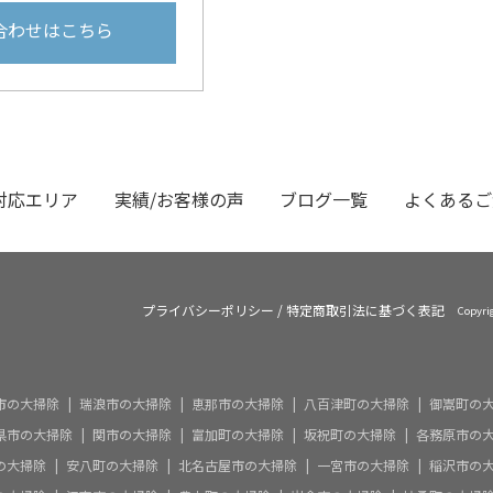
合わせはこちら
対応エリア
実績/お客様の声
ブログ一覧
よくあるご
プライバシーポリシー
/
特定商取引法に基づく表記
Copyr
市の大掃除
瑞浪市の大掃除
恵那市の大掃除
八百津町の大掃除
御嵩町の
県市の大掃除
関市の大掃除
富加町の大掃除
坂祝町の大掃除
各務原市の
の大掃除
安八町の大掃除
北名古屋市の大掃除
一宮市の大掃除
稲沢市の