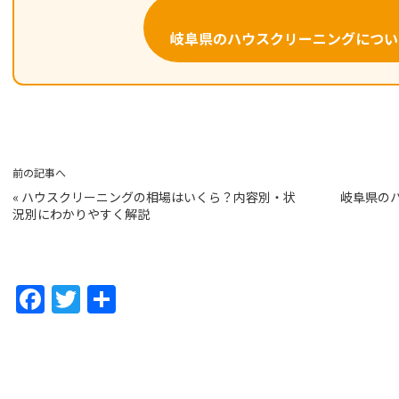
岐阜県のハウスクリーニングについ
前の記事へ
«
ハウスクリーニングの相場はいくら？内容別・状
岐阜県の
況別にわかりやすく解説
F
T
共
a
w
有
c
itt
e
er