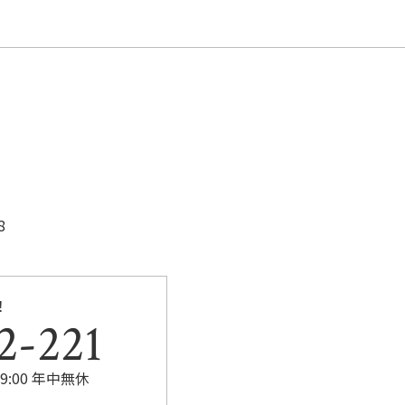
b
o
o
k
8
！
2-221
9:00 年中無休