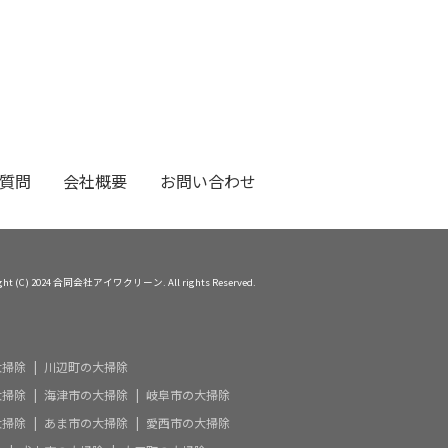
質問
会社概要
お問い合わせ
ight (C) 2024 合同会社アイワクリーン. All rights Reserved.
大掃除
川辺町の大掃除
大掃除
海津市の大掃除
岐阜市の大掃除
大掃除
あま市の大掃除
愛西市の大掃除