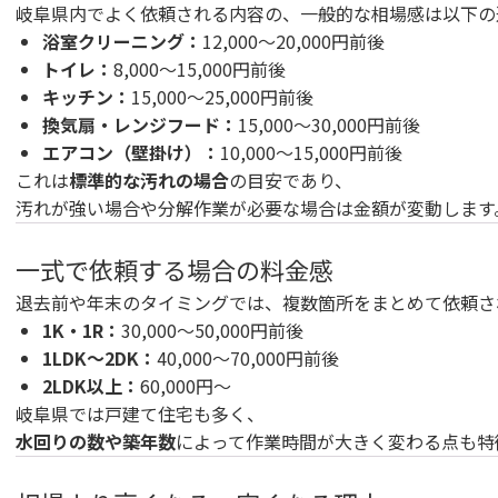
岐阜県内でよく依頼される内容の、一般的な相場感は以下の
浴室クリーニング：
12,000〜20,000円前後
トイレ：
8,000〜15,000円前後
キッチン：
15,000〜25,000円前後
換気扇・レンジフード：
15,000〜30,000円前後
エアコン（壁掛け）：
10,000〜15,000円前後
これは
標準的な汚れの場合
の目安であり、
汚れが強い場合や分解作業が必要な場合は金額が変動します
一式で依頼する場合の料金感
退去前や年末のタイミングでは、複数箇所をまとめて依頼さ
1K・1R：
30,000〜50,000円前後
1LDK〜2DK：
40,000〜70,000円前後
2LDK以上：
60,000円〜
岐阜県では戸建て住宅も多く、
水回りの数や築年数
によって作業時間が大きく変わる点も特