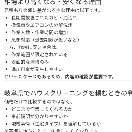
相場より高くなる・安くなる理由
見積もり金額に差が出る主な理由は以下です。
長期間放置されたカビ・油汚れ
換気扇やエアコンの分解洗浄
作業人数・作業時間の増加
急ぎ対応（退去期限が近いなど）
一方、極端に安い場合は、
作業範囲が限定されている
表面的な清掃のみ
追加料金が発生しやすい
といったケースもあるため、
内容の確認が重要
です。
岐阜県でハウスクリーニングを頼むときの
価格だけで比較するのではなく、
どこまで作業してくれるのか
事前説明が分かりやすいか
地域事情（住宅タイプ）を理解しているか
を基準に選ぶことで、失敗しにくくなります。