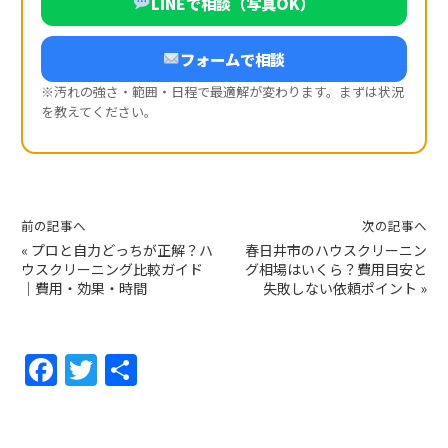
LINEで相談（写真OK）
フォームで相談
※汚れの強さ・範囲・日程で最適解が変わります。まずは状況
を教えてください。
前の記事へ
次の記事へ
«
プロと自力どっちが正解？ハ
春日井市のハウスクリーニン
ウスクリーニング比較ガイド
グ相場はいくら？費用目安と
｜費用・効果・時間
失敗しない依頼ポイント
»
F
T
共
a
w
有
c
itt