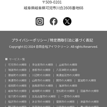
〒509-0201
岐阜県岐阜県可児市川合2608番地68
プライバシーポリシー
/
特定商取引法に基づく表記
Copyright (C) 2024 合同会社アイワクリーン. All rights Reserved.
サービス一覧
可児市の大掃除
多治見市の大掃除
土岐市の大掃除
瑞浪市の大掃除
恵那市の大掃除
八百津町の大掃除
御嵩町の大掃除
川辺町の大掃除
美濃加茂市の大掃除
美濃市の大掃除
山県市の大掃除
関市の大掃除
富加町の大掃除
坂祝町の大掃除
各務原市の大掃除
海津市の大掃除
岐阜市の大掃除
岐南町の大掃除
笠松町の大掃除
羽島市の大掃除
安八町の大掃除
北名古屋市の大掃除
一宮市の大掃除
稲沢市の大掃除
あま市の大掃除
愛西市の大掃除
津島市の大掃除
蟹江町の大掃除
弥富市の大掃除
江南市の大掃除
豊山町の大掃除