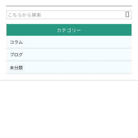
e
er
b
o
カテゴリー
o
k
コラム
ブログ
未分類