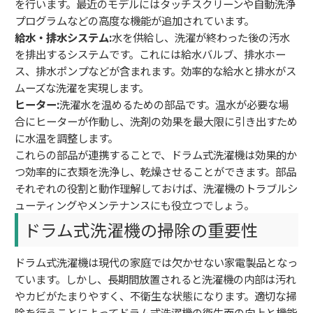
を行います。最近のモデルにはタッチスクリーンや自動洗浄
プログラムなどの高度な機能が追加されています。
給水・排水システム:
水を供給し、洗濯が終わった後の汚水
を排出するシステムです。これには給水バルブ、排水ホー
ス、排水ポンプなどが含まれます。効率的な給水と排水がス
ムーズな洗濯を実現します。
ヒーター:
洗濯水を温めるための部品です。温水が必要な場
合にヒーターが作動し、洗剤の効果を最大限に引き出すため
に水温を調整します。
これらの部品が連携することで、ドラム式洗濯機は効果的か
つ効率的に衣類を洗浄し、乾燥させることができます。部品
それぞれの役割と動作理解しておけば、洗濯機のトラブルシ
ューティングやメンテナンスにも役立つでしょう。
ドラム式洗濯機の掃除の重要性
ドラム式洗濯機は現代の家庭では欠かせない家電製品となっ
ています。しかし、長期間放置されると洗濯機の内部は汚れ
やカビがたまりやすく、不衛生な状態になります。適切な掃
除を行うことによってドラム式洗濯機の衛生面の向上と機能