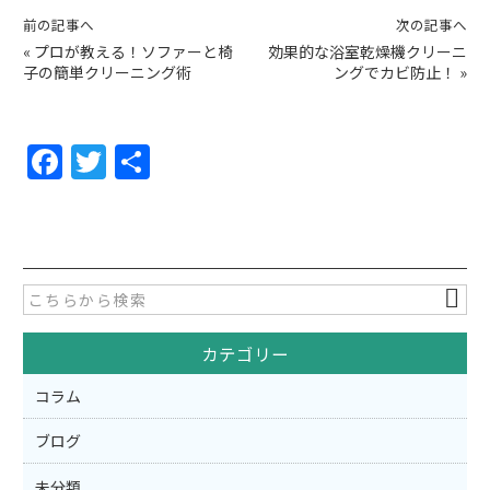
前の記事へ
次の記事へ
«
プロが教える！ソファーと椅
効果的な浴室乾燥機クリーニ
子の簡単クリーニング術
ングでカビ防止！
»
F
T
共
a
w
有
c
itt
e
er
b
o
カテゴリー
o
k
コラム
ブログ
未分類