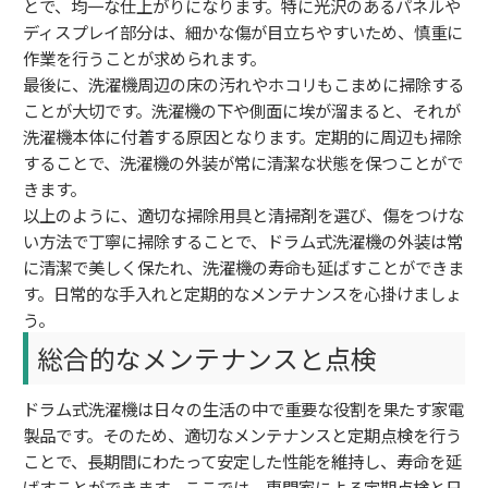
とで、均一な仕上がりになります。特に光沢のあるパネルや
ディスプレイ部分は、細かな傷が目立ちやすいため、慎重に
作業を行うことが求められます。
最後に、洗濯機周辺の床の汚れやホコリもこまめに掃除する
ことが大切です。洗濯機の下や側面に埃が溜まると、それが
洗濯機本体に付着する原因となります。定期的に周辺も掃除
することで、洗濯機の外装が常に清潔な状態を保つことがで
きます。
以上のように、適切な掃除用具と清掃剤を選び、傷をつけな
い方法で丁寧に掃除することで、ドラム式洗濯機の外装は常
に清潔で美しく保たれ、洗濯機の寿命も延ばすことができま
す。日常的な手入れと定期的なメンテナンスを心掛けましょ
う。
総合的なメンテナンスと点検
ドラム式洗濯機は日々の生活の中で重要な役割を果たす家電
製品です。そのため、適切なメンテナンスと定期点検を行う
ことで、長期間にわたって安定した性能を維持し、寿命を延
ばすことができます。ここでは、専門家による定期点検と日