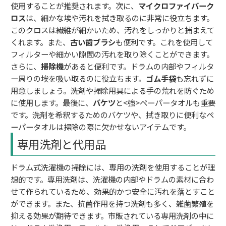
使用することが推奨されます。次に、
マイクロファイバーク
ロス
は、細かな埃や汚れを拭き取るのに非常に役立ちます。
このクロスは繊維が細かいため、汚れをしっかりと捕まえて
くれます。また、
古い歯ブラシ
も便利です。これを使用して
フィルターや細かい隙間の汚れを取り除くことができます。
さらに、
掃除機
があると便利です。ドラムの内部やフィルタ
ー周りの埃を吸い取るのに役立ちます。
ゴム手袋
も忘れずに
用意しましょう。洗剤や掃除用具による手の荒れを防ぐため
に使用します。最後に、
バケツ
と<強>ペーパータオルも重要
です。洗剤を希釈するためのバケツや、拭き取りに便利なペ
ーパータオルは掃除の際に欠かせないアイテムです。
専用洗剤と代用品
ドラム式洗濯機の掃除には、専用の洗剤を使用することが理
想的です。専用洗剤は、洗濯機の内部やドラムの素材に合わ
せて作られているため、効果的かつ安全に汚れを落とすこと
ができます。また、抗菌作用を持つ洗剤も多く、雑菌繁殖を
抑える効果が期待できます。市販されている専用洗剤の中に