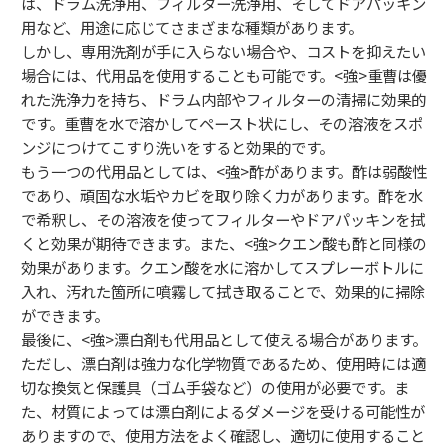
は、ドラム洗浄用、フィルター洗浄用、そしてドアパッキン
用など、用途に応じてさまざまな種類があります。
しかし、専用洗剤が手に入らない場合や、コストを抑えたい
場合には、代用品を使用することも可能です。<強>重曹
は優
れた洗浄力を持ち、ドラム内部やフィルターの清掃に効果的
です。重曹を水で溶かしてペースト状にし、その溶液をスポ
ンジにつけてこすり洗いをすると効果的です。
もう一つの代用品としては、<強>酢
があります。酢は弱酸性
であり、頑固な水垢やカビを取り除く力があります。酢を水
で希釈し、その溶液を使ってフィルターやドアパッキンを拭
くと効果が期待できます。また、<強>クエン酸
も酢と同様の
効果があります。クエン酸を水に溶かしてスプレーボトルに
入れ、汚れた箇所に噴霧して拭き取ることで、効果的に掃除
ができます。
最後に、<強>漂白剤
も代用品として使える場合があります。
ただし、漂白剤は強力な化学物質であるため、使用時には適
切な換気と保護具（ゴム手袋など）の使用が必要です。ま
た、材質によっては漂白剤によるダメージを受ける可能性が
ありますので、使用方法をよく確認し、適切に使用すること