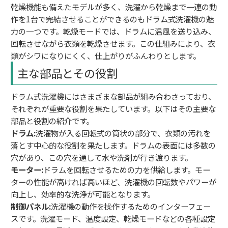
乾燥機能も備えたモデルが多く、洗濯から乾燥まで一連の動
作を1台で完結させることができるのもドラム式洗濯機の魅
力の一つです。乾燥モードでは、ドラムに温風を送り込み、
回転させながら衣類を乾燥させます。この仕組みにより、衣
類がシワになりにくく、仕上がりがふんわりとします。
主な部品とその役割
ドラム式洗濯機にはさまざまな部品が組み合わさっており、
それぞれが重要な役割を果たしています。以下はその主要な
部品と役割の紹介です。
ドラム:
洗濯物が入る回転式の筒状の部分で、衣類の汚れを
落とす中心的な役割を果たします。ドラムの表面には多数の
穴があり、この穴を通して水や洗剤が行き渡ります。
モーター:
ドラムを回転させるための力を供給します。モー
ターの性能が高ければ高いほど、洗濯機の回転数やパワーが
向上し、効率的な洗浄が可能となります。
制御パネル:
洗濯機の動作を操作するためのインターフェー
スです。洗濯モード、温度設定、乾燥モードなどの各種設定