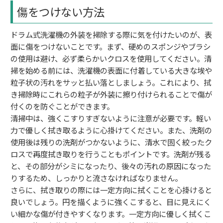
傷をつけない方法
ドラム式洗濯機の外装を掃除する際に気を付けたいのが、表
面に傷をつけないことです。まず、硬めのスポンジやブラシ
の使用は避け、必ず柔らかいクロスを使用してください。清
掃を始める前には、洗濯機の表面に付着している大きな埃や
粒子状の汚れをサッと払い落としましょう。これにより、拭
き掃除時にこれらの粒子が外装に擦り付けられることで傷が
付くのを防ぐことができます。
清掃中は、強くこすりすぎないように注意が必要です。軽い
力で優しく拭き取るように心掛けてください。また、洗剤の
使用後は残りの洗剤がつかないように、清水で固く絞ったク
ロスで再度拭き取りを行うこともポイントです。洗剤が残る
と、その部分がシミになったり、後々の汚れの原因になった
りするため、しっかりと流さなければなりません。
さらに、拭き取りの際には一定方向に拭くことを心掛けると
良いでしょう。円を描くように強くこすると、目に見えにく
い細かな傷が付きやすくなります。一定方向に優しく拭くこ