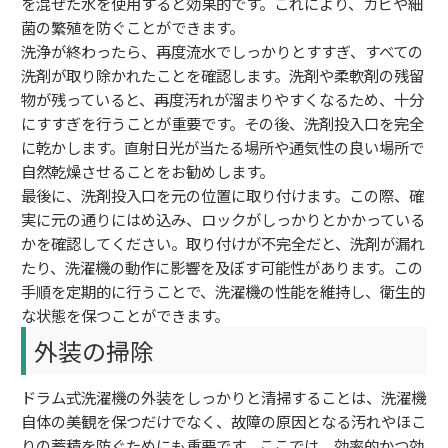
を混ぜた水を使用すると効果的です。これにより、カビや細
菌の繁殖を防ぐことができます。
洗浄が終わったら、再度流水でしっかりとすすぎ、すべての
洗剤が取り除かれたことを確認します。洗剤や柔軟剤の残留
物が残っていると、再度汚れが溜まりやすくなるため、十分
にすすぎを行うことが重要です。その後、洗剤投入口を完全
に乾かします。直射日光が当たる場所や通気性の良い場所で
自然乾燥させることをお勧めします。
最後に、洗剤投入口を元の位置に取り付けます。この際、確
実に元の通りにはめ込み、ロックがしっかりとかかっている
かを確認してください。取り付けが不完全だと、洗剤が漏れ
たり、洗濯機の動作に影響を及ぼす可能性があります。この
手順を定期的に行うことで、洗濯機の性能を維持し、衛生的
な状態を保つことができます。
外装の掃除
ドラム式洗濯機の外装をしっかりと清掃することは、洗濯機
自体の美観を保つだけでなく、故障の原因となる汚れやほこ
りの蓄積を防ぐためにも重要です。ここでは、効率的かつ効