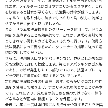
ナンスも必要です。まず、洗濯機のフィルター掃除が挙げら
れます。フィルターにはゴミやホコリが溜まりやすく、これ
を放置すると排水が悪くなり、洗濯機の効率が低下します。
フィルターを取り外し、流水でしっかりと洗い流し、乾燥さ
せてから元に戻すと良いでしょう。
また、ドラム式洗濯機専用のクリーナーを使用して、ドラム
内部を洗浄することも効果的です。これは、通常の洗剤で落
としきれない汚れやカビを除去するために行います。使用方
法は製品によって異なるため、クリーナーの指示に従って適
切に使用してください。
さらに、洗剤投入口やドアパッキンなど、見落としがちな部
分も定期的に詳しく掃除します。特にドアパッキンはゴム製
であり、カビが発生しやすい部分ですので、抗菌スプレーな
どを使用して徹底的に掃除すると良いでしょう。
定期的に洗濯機の外装も清掃します。柔らかいクロスと中性
洗剤を使用して拭き上げ、ホコリや汚れを落とすことが基本
です。これにより、見た目の美しさを保つだけでなく、操作
パネルなどが正常に機能することを保証します。
最後に、年に一度は専門家による点検を依頼することを推奨