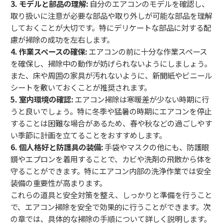
3. モデルと部品の理解:
自分のエアコンのモデルを確認し、
取り扱いに注意が必要な部品や取り外しが可能な部品を理解
しておくことが大切です。特にデリケートな部品に対する配
慮が掃除の成功を左右します。
4. 作業スペースの確保:
エアコンの前に十分な作業スペース
を確保し、掃除中の動作が妨げられないようにしましょう。
また、床や周囲の家具が汚れないように、新聞紙やビニール
シートを敷いておくことが推奨されます。
5. 室内環境の確認:
エアコン掃除は寒暖差が少ない時期に行
うと良いでしょう。特に冬季や猛暑の時期にエアコンを停止
することは困難な場合があるため、春や秋などの過ごしやす
い季節に計画を立てることをおすすめします。
6. 個人格好と防護具の装備:
手袋やマスクの他にも、防護眼
鏡やエプロンを着用することで、カビや洗剤の飛散から体を
守ることができます。特にエアコン内部の洗浄作業では安全
装備の重要性が高まります。
これらの道具と安全対策を整え、しっかりと準備を行うこと
で、エアコン掃除を安全で効果的に行うことができます。次
の章では、具体的な掃除の手順について詳しく説明します。