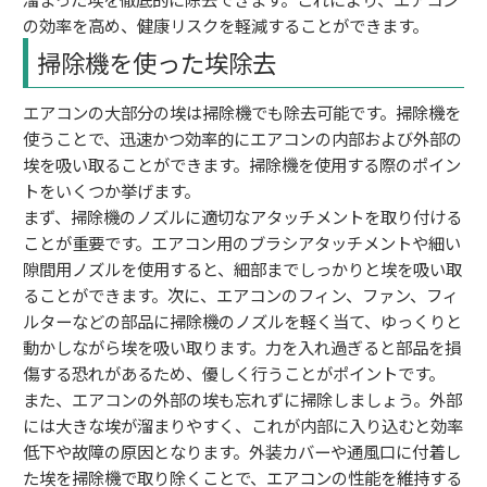
の効率を高め、健康リスクを軽減することができます。
掃除機を使った埃除去
エアコンの大部分の埃は掃除機でも除去可能です。掃除機を
使うことで、迅速かつ効率的にエアコンの内部および外部の
埃を吸い取ることができます。掃除機を使用する際のポイン
トをいくつか挙げます。
まず、掃除機のノズルに適切なアタッチメントを取り付ける
ことが重要です。エアコン用のブラシアタッチメントや細い
隙間用ノズルを使用すると、細部までしっかりと埃を吸い取
ることができます。次に、エアコンのフィン、ファン、フィ
ルターなどの部品に掃除機のノズルを軽く当て、ゆっくりと
動かしながら埃を吸い取ります。力を入れ過ぎると部品を損
傷する恐れがあるため、優しく行うことがポイントです。
また、エアコンの外部の埃も忘れずに掃除しましょう。外部
には大きな埃が溜まりやすく、これが内部に入り込むと効率
低下や故障の原因となります。外装カバーや通風口に付着し
た埃を掃除機で取り除くことで、エアコンの性能を維持する