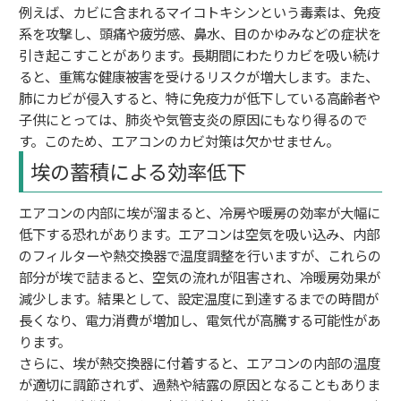
例えば、カビに含まれるマイコトキシンという毒素は、免疫
系を攻撃し、頭痛や疲労感、鼻水、目のかゆみなどの症状を
引き起こすことがあります。長期間にわたりカビを吸い続け
ると、重篤な健康被害を受けるリスクが増大します。また、
肺にカビが侵入すると、特に免疫力が低下している高齢者や
子供にとっては、肺炎や気管支炎の原因にもなり得るので
す。このため、エアコンのカビ対策は欠かせません。
埃の蓄積による効率低下
エアコンの内部に埃が溜まると、冷房や暖房の効率が大幅に
低下する恐れがあります。エアコンは空気を吸い込み、内部
のフィルターや熱交換器で温度調整を行いますが、これらの
部分が埃で詰まると、空気の流れが阻害され、冷暖房効果が
減少します。結果として、設定温度に到達するまでの時間が
長くなり、電力消費が増加し、電気代が高騰する可能性があ
ります。
さらに、埃が熱交換器に付着すると、エアコンの内部の温度
が適切に調節されず、過熱や結露の原因となることもありま