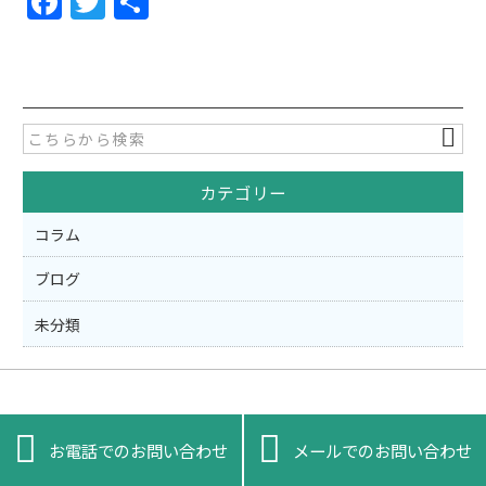
F
T
共
a
w
有
c
itt
e
er
b
o
カテゴリー
o
k
コラム
ブログ
未分類


お電話でのお問い合わせ
メールでのお問い合わせ