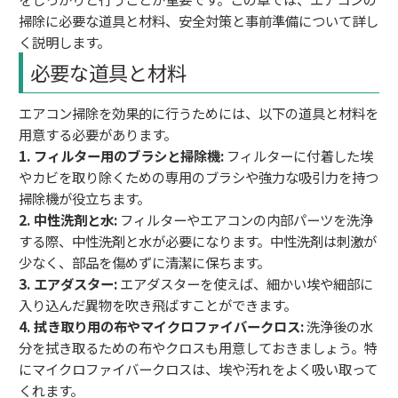
掃除に必要な道具と材料、安全対策と事前準備について詳し
く説明します。
必要な道具と材料
エアコン掃除を効果的に行うためには、以下の道具と材料を
用意する必要があります。
1. フィルター用のブラシと掃除機:
フィルターに付着した埃
やカビを取り除くための専用のブラシや強力な吸引力を持つ
掃除機が役立ちます。
2. 中性洗剤と水:
フィルターやエアコンの内部パーツを洗浄
する際、中性洗剤と水が必要になります。中性洗剤は刺激が
少なく、部品を傷めずに清潔に保ちます。
3. エアダスター:
エアダスターを使えば、細かい埃や細部に
入り込んだ異物を吹き飛ばすことができます。
4. 拭き取り用の布やマイクロファイバークロス:
洗浄後の水
分を拭き取るための布やクロスも用意しておきましょう。特
にマイクロファイバークロスは、埃や汚れをよく吸い取って
くれます。