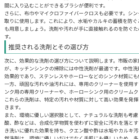
間に入り込むことができるブラシが便利です。
さらに、布巾やマイクロファイバークロスも必要です。シン
取りに使用します。これにより、水垢やカルキの蓄積を防ぐ
も用意しましょう。洗剤や汚れが手に直接触れるのを防ぐた
す。
推奨される洗剤とその選び方
次に、効果的な洗剤の選び方について説明します。市販の家
が、キッチンシンクの掃除には中性洗剤が最適です。中性洗
効果的であり、ステンレスやホーローなどのシンク材質にも
一方、頑固な汚れや油汚れには、専用のクリーナーを使用す
ンク用の専用クリーナーや、ホーローシンク用のクリームク
これらの洗剤は、特定の汚れや材質に対して高い効果を発揮
きます。
また、環境に優しい選択肢として、ナチュラルな洗剤も考慮
酸、酢などは、合成化学物質を使わずに安全に汚れを落とす
き洗いに優れた効果を持ち、クエン酸や酢は水垢やカルキ汚
然洗剤は、環境に優しいだけでなく手肌にも優しいため、多