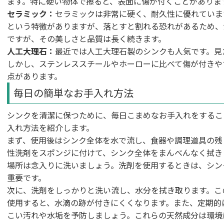
ます。特に硬い物体で擦ると、表面に傷が付くことがありま
セラミック：
セラミックは非常に硬く、耐久性に優れていま
という特徴がありますが、落とすと割れる恐れがあるため、
ですが、その美しさと品質は長く続きます。
人工大理石：
最近では人工大理石製のシンクも人気です。見
しかし、ステンレススチールやホーローに比べて傷が付きや
点があります。
毎日の簡単なお手入れ方法
シンクを清潔に保つために、毎日こまめなお手入れをするこ
入れ方法を紹介します。
まず、使用後はシンク全体を水で流し、食器や調理道具の残
性洗剤をスポンジに付けて、シンク全体をまんべんなく拭き
場所は念入りに洗いましょう。洗剤を使用するときは、シン
重要です。
次に、洗剤をしっかりと洗い流し、水分を拭き取ります。こ
使用すると、水滴の跡が付きにくくなります。また、定期的
こい汚れや水垢を予防しましょう。これらの天然成分は環境