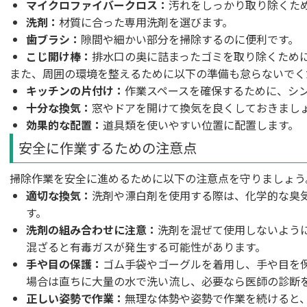
マイクロファイバークロス：
汚れをしっかり取り除くた
洗剤：
材質に合った専用洗剤を選びます。
歯ブラシ：
隙間や細かい部分を掃除するのに便利です。
こじ開け棒：
排水口の奥に詰まったゴミを取り除くため
また、周囲の環境を整えるために以下の準備も怠らないでく
キッチンの片付け：
作業スペースを確保するために、シ
十分な換気：
窓やドアを開けて換気を良くしておきまし
効果的な配置：
道具類を使いやすい位置に配置します。
安全に作業するための注意点
掃除作業を安全に進めるために以下の注意点を守りましょう
適切な換気：
洗剤や漂白剤を使用する際は、化学的な臭
す。
洗剤の組み合わせに注意：
洗剤を混ぜて使用しないよう
混ざると有毒ガスが発生する可能性があります。
手や目の保護：
ゴム手袋やゴーグルを着用し、手や目を
場合は直ちに大量の水で洗い流し、必要なら医師の診断
正しい姿勢で作業：
無理な体勢や姿勢で作業を続けると