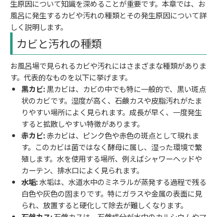
生原因について知識を深めることが重要です。本章では、お
風呂に発生するカビや汚れの種類とその発生原因について詳
しく説明します。
カビと汚れの種類
お風呂場で見られるカビや汚れにはさまざまな種類がありま
す。代表的なものを以下に挙げます。
黒カビ:
黒カビは、カビの中でも特に一般的で、黒い斑点
状のカビです。湿度が高く、石鹸カスや皮脂汚れがたま
りやすい場所によく見られます。成長が早く、一度発生
すると拡散しやすい特徴があります。
赤カビ:
赤カビは、ピンク色や赤色の斑点として現れま
す。このカビは菌ではなく酵母に属し、湿った環境で繁
殖します。水を使用する場所、例えばシャワーヘッドや
カーテン、排水口によく見られます。
水垢:
水垢は、水道水中のミネラルが蒸発する過程で残る
白色や灰色の固まりです。特にガラスや金属の表面に見
られ、放置すると硬化して除去が難しくなります。
石鹸カス:
石鹸カスは、石鹸成分が水中のカルシウムやマ