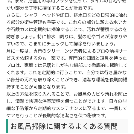
す。また、浴室用の専用ブラシを使って、タイルの目地や細
かい部分を丁寧に掃除することが肝要です。
さらに、シャワーヘッドや蛇口、排水口などの日常的に触れ
る部分の衛生管理も重要です。これらの部分に溜まる水アカ
や石鹸カスは定期的に掃除することで、汚れが蓄積するのを
防ぎましょう。特に排水口周りは、髪の毛やゴミが溜まりや
すいので、こまめにチェックして掃除を行いましょう。
月に一度は、専門のクリーニング業者によるプロの清掃サー
ビスを依頼するのも一案です。専門的な知識と道具を持った
プロは、家庭では見落としがちな細部まで徹底的に掃除して
くれます。これを定期的に行うことで、自分では行き届かな
い部分の汚れも取り除くことができ、清潔な環境を長期間維
持することが可能となります。
以上の方法を取り入れることで、お風呂のカビや汚れを防止
し、清潔で快適な浴室環境を保つことができます。日々の些
細な予防策から定期的なメンテナンスに至るまで、一貫して
ケアを行うことが長期的な清潔さを保つ秘訣です。
お風呂掃除に関するよくある質問