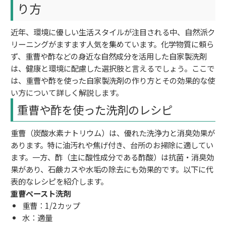
り方
近年、環境に優しい生活スタイルが注目される中、自然派ク
リーニングがますます人気を集めています。化学物質に頼ら
ず、重曹や酢などの身近な自然成分を活用した自家製洗剤
は、健康と環境に配慮した選択肢と言えるでしょう。ここで
は、重曹や酢を使った自家製洗剤の作り方とその効果的な使
い方について詳しく解説します。
重曹や酢を使った洗剤のレシピ
重曹（炭酸水素ナトリウム）は、優れた洗浄力と消臭効果が
あります。特に油汚れや焦げ付き、台所のお掃除に適してい
ます。一方、酢（主に酸性成分である酢酸）は抗菌・消臭効
果があり、石鹸カスや水垢の除去にも効果的です。以下に代
表的なレシピを紹介します。
重曹ペースト洗剤
重曹：1/2カップ
水：適量