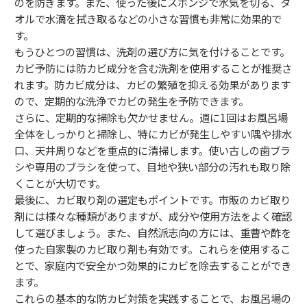
のを防ぎます。また、使った後にスポンジで水気を切る、タ
オルで水滴を拭き取るなどの小さな習慣も非常に効果的で
す。
もうひとつの習慣は、洗剤の選び方に気を付けることです。
カビ予防には防カビ成分を含む洗剤を使用することが推奨さ
れます。防カビ成分は、カビの繁殖を抑える効果があります
ので、定期的な洗浄でカビの発生を予防できます。
さらに、定期的な掃除も欠かせません。週に1回はお風呂場
全体をしっかりと掃除し、特にカビが発生しやすい隅や排水
口、天井周りなどを重点的に清掃します。使い古しの歯ブラ
シや専用のブラシを使って、目地や狭い部分の汚れも取り除
くことが大切です。
最後に、カビ取り剤の選定もポイントです。市販のカビ取り
剤には様々な種類がありますが、成分や使用方法をよく確認
して選びましょう。また、自然派志向の方には、重曹や酢を
使った自家製のカビ取り剤も有効です。これらを使用するこ
とで、家庭内で安全かつ効果的にカビを除去することができ
ます。
これらの基本的な防カビ対策を実践することで、お風呂場の