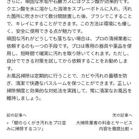
さらに、頑固な水垢や石鹸カスにはクエン酸が効果的です。
クエン酸を水に溶かした溶液をスプレーボトルに入れ、汚れ
た箇所に吹きかけて数分間放置した後、ブラシでこすること
で、キレイにすることができます。この方法は環境にも優し
く、安全に使用できる点が魅力です。
頑固な汚れがどうしても落ちない場合は、プロの清掃業者に
依頼するのも一つの手段です。プロは専用の器具や薬品を使
用し、短時間で確実に汚れを取り除いてくれます。ただし、
自分でできる対策を試してから依頼することをお勧めしま
す。
お風呂掃除は定期的に行うことで、カビや汚れの蓄積を防
ぎ、清潔で快適なバスルームを保つことができます。正しい
掃除頻度と効果的な対処法を実践して、常に清潔なお風呂を
維持しましょう。
前の記事へ
次の記事へ
«
「壁のらくがき汚れをプロ並
大掃除業者の料金とサービス
みに掃除するコツ」
内容を徹底比較
»