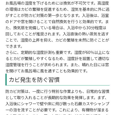
お風呂場の湿度を下げるためには換気が不可欠です。高湿度
の環境はカビの繁殖を促進するため、湿気を基本的に外に逃
がすことが防カビ対策の第一歩となります。入浴後は、浴室
のドアや窓を開けることで自然換気を行うと効果的です。ま
た、換気扇を完備している場合は、入浴中から30分程度は
回しておくことが推奨されます。入浴直後の熱い蒸気を逃す
ことで、湿度の上昇を抑え、カビの繁殖を未然に防ぐことが
できます。
さらに、定期的な湿度計測も重要です。湿度が60％以上にな
るとカビが繁殖しやすくなるため、湿度計を設置して適切な
湿度管理を行うことが求められます。また、晴れた日には窓
を開けてお風呂場に風を通すことも効果的です。
カビ発生を防ぐ習慣
防カビ対策は、一度に行う特別な作業よりも、日常的な習慣
として取り入れることが長期的な効果を発揮します。まず、
入浴後にシャワーで壁や床に飛び散った石鹸カスやシャンプ
ーの泡を流すことが必要です。これにより、有機物が溜まる