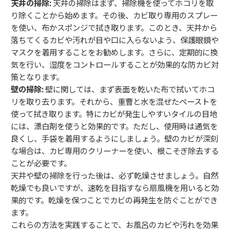
天井の掃除:
天井の掃除はまず、掃除機を使ってホコリを取
り除くことから始めます。その後、カビ取り専用のスプレー
を使い、布かスポンジで拭き取ります。このとき、天井から
落ちてくるカビや汚れが目や口に入らないよう、保護眼鏡や
マスクを着用することをお勧めします。さらに、定期的に換
気を行い、湿度をコントロールすることが効果的な防カビ対
策となります。
壁の掃除:
壁に関しては、まず表面を乾いた布で拭いてホコ
リを取り去ります。それから、重曹と水を混ぜたペーストを
使って拭き取ります。特にカビが発生しやすいタイルの目地
には、漂白剤を使うと効果的です。ただし、使用時は通気を
良くし、手袋を着用するようにしましょう。壁のカビが深刻
な場合は、カビ専用のクリーナーを使い、根こそぎ除去する
ことが必要です。
天井や壁の掃除を行った後は、必ず乾燥させましょう。自然
乾燥でも良いですが、速乾を目指すなら扇風機を用いると効
果的です。乾燥を保つことでカビの再発生を防ぐことができ
ます。
これらの方法を実践することで、お風呂のカビや汚れを効果