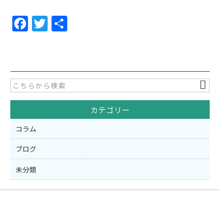
F
T
共
a
w
有
c
itt
e
er
b
o
カテゴリー
o
k
コラム
ブログ
未分類