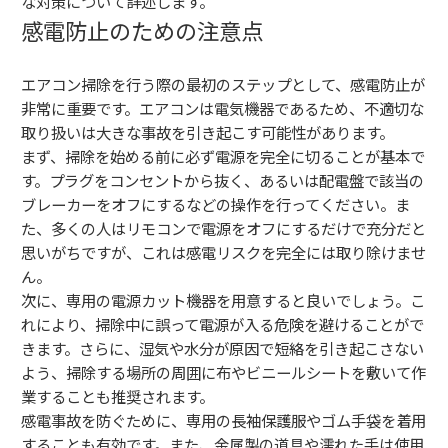
な対策について詳述します。
感電防止のための注意点
エアコン掃除を行う際の最初のステップとして、感電防止が
非常に重要です。エアコンは電気機器であるため、不適切な
取り扱いは大きな事故を引き起こす可能性があります。
まず、掃除を始める前に必ず電源を完全に切ることが基本で
す。プラグをコンセントから抜く、あるいは配電盤で該当の
ブレーカーをオフにするなどの操作を行ってください。ま
た、多くの人はリモコンで電源をオフにするだけで充分だと
思いがちですが、これは感電リスクを完全には取り除けませ
ん。
次に、専用の電源カット機器を用意すると良いでしょう。こ
れにより、掃除中に誤って電源が入る危険を避けることがで
きます。さらに、湿気や水分が原因で短絡を引き起こさない
よう、掃除する場所の周囲に布やビニールシートを敷いて作
業することも推奨されます。
感電事故を防ぐために、専用の長袖保護服やゴム手袋を着用
することも有効です。また、金属製の道具や濡れた手は使用