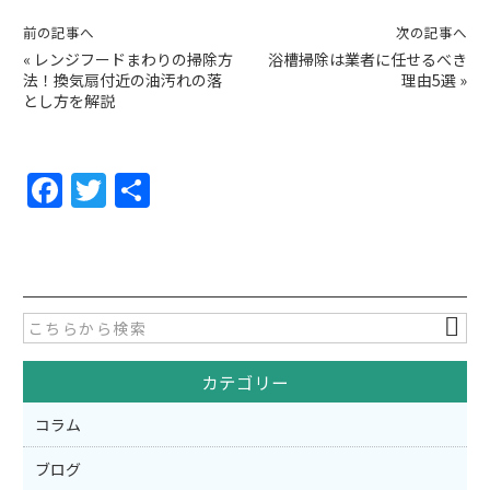
前の記事へ
次の記事へ
«
レンジフードまわりの掃除方
浴槽掃除は業者に任せるべき
法！換気扇付近の油汚れの落
理由5選
»
とし方を解説
F
T
共
a
w
有
c
itt
e
er
b
o
カテゴリー
o
k
コラム
ブログ