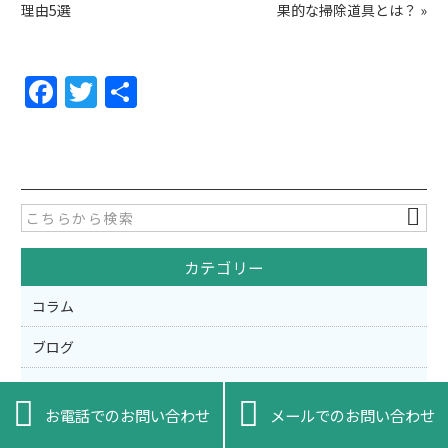
理由5選
果的な掃除道具とは？
»
F
T
共
a
w
有
c
itt
e
er
b
o
カテゴリー
o
k
コラム
ブログ
未分類


お電話でのお問い合わせ
メールでのお問い合わせ