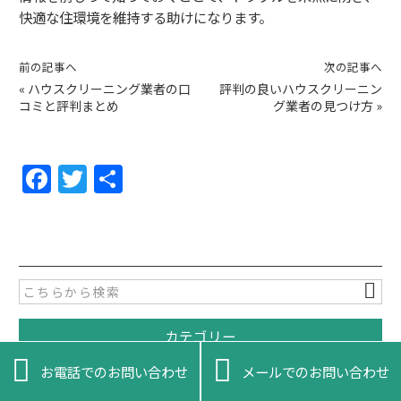
快適な住環境を維持する助けになります。
前の記事へ
次の記事へ
«
ハウスクリーニング業者の口
評判の良いハウスクリーニン
コミと評判まとめ
グ業者の見つけ方
»
F
T
共
a
w
有
c
itt
e
er
b
o
カテゴリー
o


k
コラム
お電話でのお問い合わせ
メールでのお問い合わせ